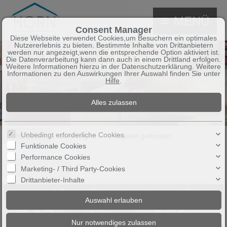
MENÜ
Consent Manager
Diese Webseite verwendet Cookies,um Besuchern ein optimales
Nutzererlebnis zu bieten. Bestimmte Inhalte von Drittanbietern
werden nur angezeigt,wenn die entsprechende Option aktiviert ist.
Die Datenverarbeitung kann dann auch in einem Drittland erfolgen.
Weitere Informationen hierzu in der Datenschutzerklärung. Weitere
Informationen zu den Auswirkungen Ihrer Auswahl finden Sie unter
Hilfe
.
Unbedingt erforderliche Cookies
Immobilien
Wohnungen
1 Objekte gefunden
Funktionale Cookies
Performance Cookies
Sortieren nach
Ort ↓
Marketing- / Third Party-Cookies
Drittanbieter-Inhalte
Vermietete 4-Zimmer-Maisonettewohnung mit Tiefgaragenstellplatz – attraktive Kapitalanlage in Alt Ruppin