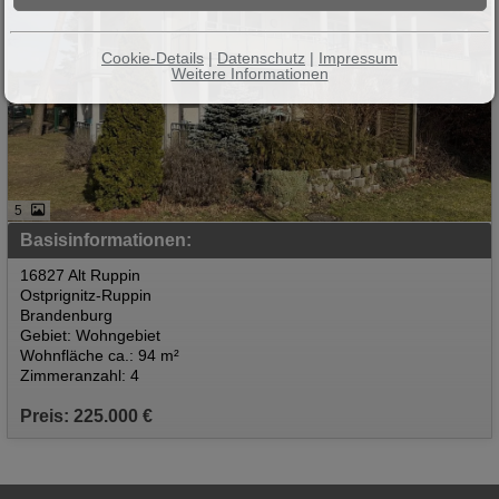
Cookie-Details
|
Datenschutz
|
Impressum
Weitere Informationen
5
Basisinformationen:
16827 Alt Ruppin
Ostprignitz-Ruppin
Brandenburg
Gebiet: Wohngebiet
Wohnfläche ca.: 94 m²
Zimmeranzahl: 4
Preis: 225.000 €