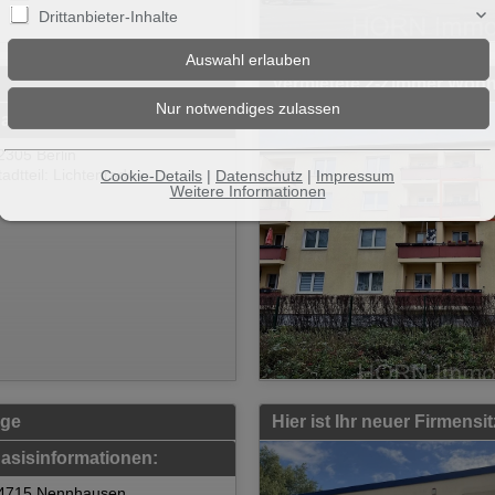
Drittanbieter-Inhalte
Vermietete 2-Zimmer Wohn
asisinformationen:
2305 Berlin
tadtteil: Lichtenrade
Cookie-Details
|
Datenschutz
|
Impressum
Weitere Informationen
age
Hier ist Ihr neuer Firmens
asisinformationen:
4715 Nennhausen