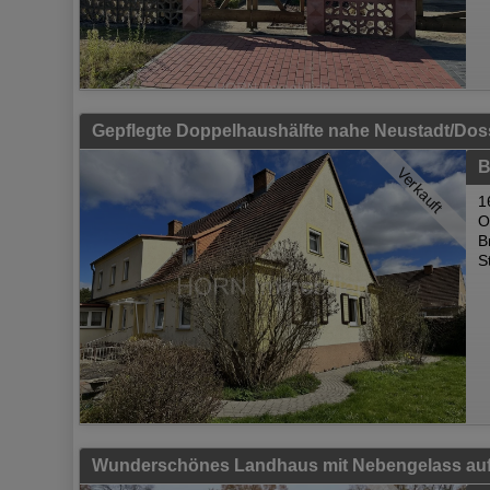
Gepflegte Doppelhaushälfte nahe Neustadt/Dos
B
Verkauft
1
O
B
S