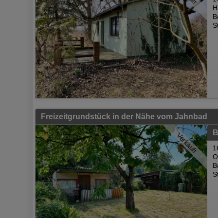
H
B
S
Freizeitgrundstück in der Nähe vom Jahnbad
B
Verkauft
1
O
B
S