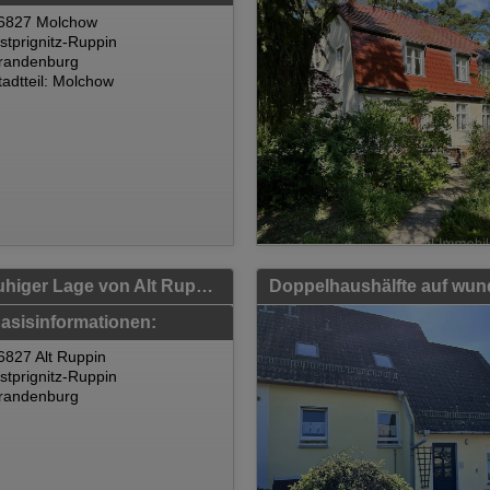
6827 Molchow
stprignitz-Ruppin
randenburg
tadtteil: Molchow
Doppelhaushälfte mit schönem Grundstück in ruhiger Lage von Alt Ruppin
Doppelhaushälfte auf wun
asisinformationen:
6827 Alt Ruppin
stprignitz-Ruppin
randenburg