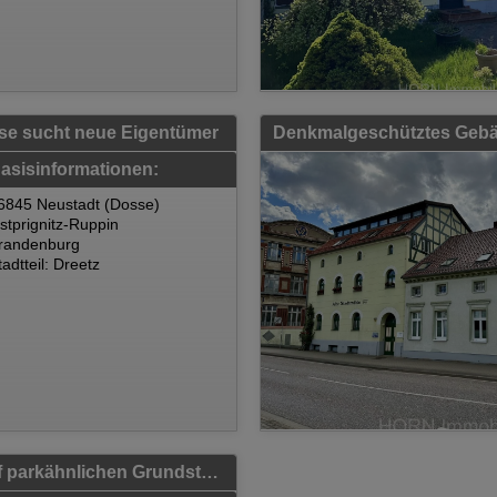
se sucht neue Eigentümer
Denkmalgeschütztes Gebä
asisinformationen:
6845 Neustadt (Dosse)
stprignitz-Ruppin
randenburg
tadtteil: Dreetz
Wunderschönes Landhaus mit Nebengelass auf parkähnlichen Grundstück