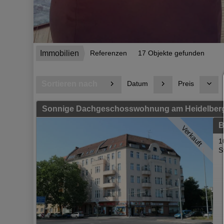
Immobilien
Referenzen
17 Objekte gefunden
Sortieren nach
Datum
Preis
Sonnige Dachgeschosswohnung am Heidelberg
B
Verkauft
1
S