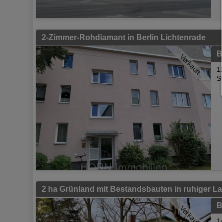
2-Zimmer-Rohdiamant in Berlin Lichtenrade
B
Verkauft
1
S
2 ha Grünland mit Bestandsbauten in ruhiger L
B
Verkauft
1