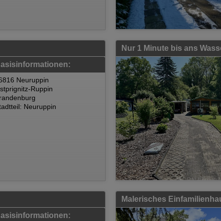
asisinformationen:
6816 Neuruppin
stprignitz-Ruppin
randenburg
tadtteil: Neuruppin
asisinformationen: