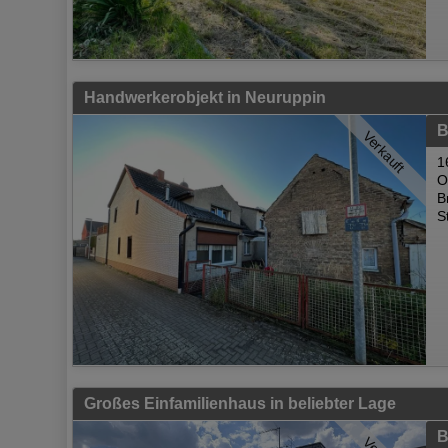
Handwerkerobjekt in Neuruppin
B
Verkauft
1
O
B
S
Großes Einfamilienhaus in beliebter Lage
B