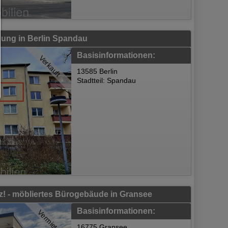
Sie können Ihre Cookie-Einstellung jederzeit hier änder
Cookie-Details
|
Datenschutz
|
Impressum
zurück
ung in Berlin Spandau
Basisinformationen:
Verkauft
13585 Berlin
Stadtteil: Spandau
itz! - möbliertes Bürogebäude in Gransee
Basisinformationen:
Vermietet
16775 Gransee