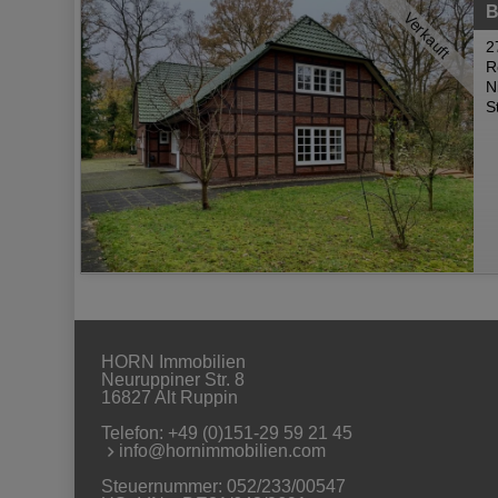
B
Verkauft
2
R
N
S
HORN Immobilien
Neuruppiner Str. 8
16827 Alt Ruppin
Telefon:
+49 (0)151-29 59 21 45
info@hornimmobilien.com
Steuernummer: 052/233/00547