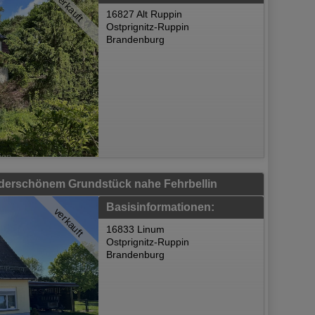
Verkauft
16827 Alt Ruppin
Ostprignitz-Ruppin
Brandenburg
derschönem Grundstück nahe Fehrbellin
Basisinformationen:
verkauft
16833 Linum
Ostprignitz-Ruppin
Brandenburg