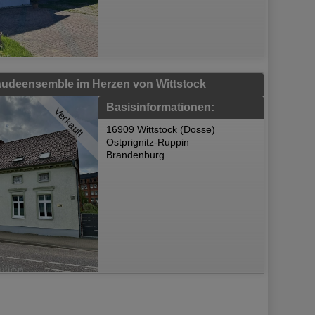
udeensemble im Herzen von Wittstock
Basisinformationen:
Verkauft
16909 Wittstock (Dosse)
Ostprignitz-Ruppin
Brandenburg