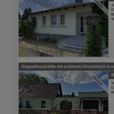
Verkauft
1
O
B
S
B
Verkauft
1
O
B