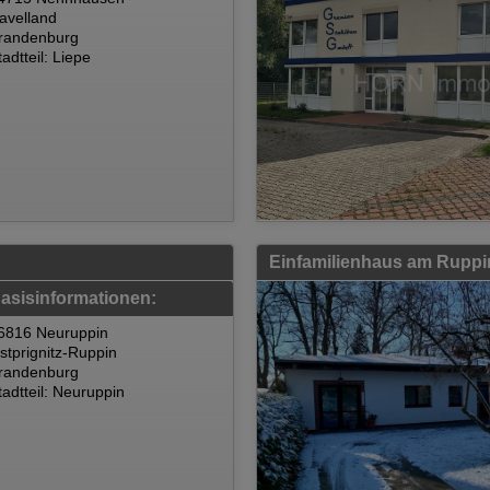
avelland
randenburg
tadtteil: Liepe
Einfamilienhaus am Ruppi
asisinformationen:
6816 Neuruppin
stprignitz-Ruppin
randenburg
tadtteil: Neuruppin