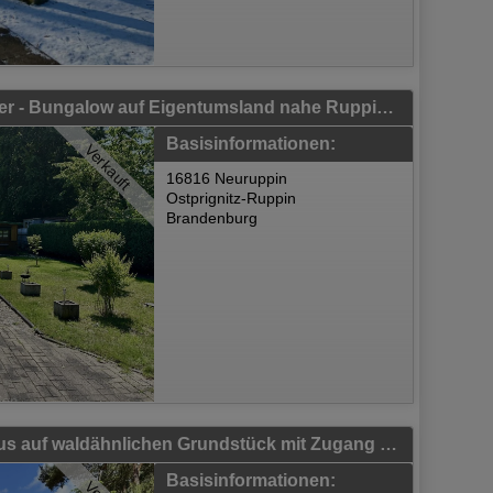
Nur 1 Minute bis ans Wasser - Bungalow auf Eigentumsland nahe Ruppiner See
Basisinformationen:
Verkauft
16816 Neuruppin
Ostprignitz-Ruppin
Brandenburg
Malerisches Einfamilienhaus auf waldähnlichen Grundstück mit Zugang zum Rhin
Basisinformationen: